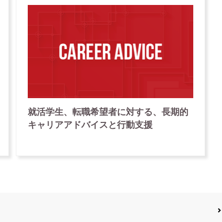
就活学生、
転職希望者
に対する、
長期的
キャリア
アドバイス
と
行動支援