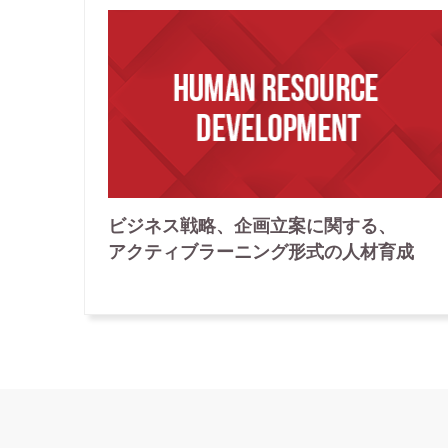
ビジネス戦略、
企画立案
に関する、
アクティブ
ラーニング
形式
の
人材育成