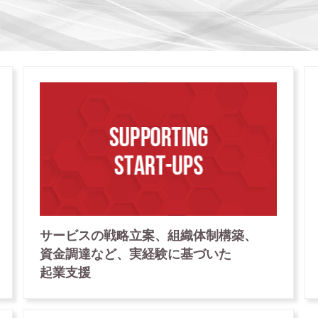
サービス
の
戦略立案、
組織体制構築、
資金調達など、
実経験に
基づいた
起業支援